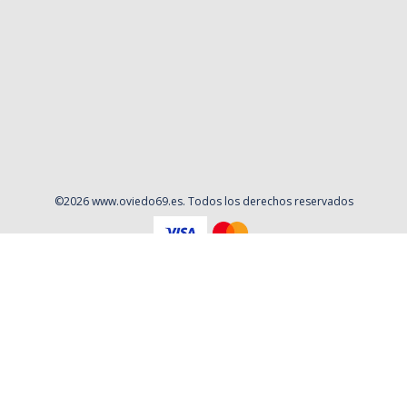
©
2026
www.oviedo69.es
. Todos los derechos reservados
Aviso Legal
Política de privacidad
Contacto
Cookies
Contratación
Política y Procedimientos de Quejas