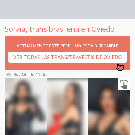
Soraia, trans brasileña en Oviedo
ACTUALMENTE ESTE PERFIL NO ESTÁ DISPONIBLE
VER TODAS LAS TRANS/TRAVESTIS DE OVIEDO
Hoy
Sábado
0
Visitas