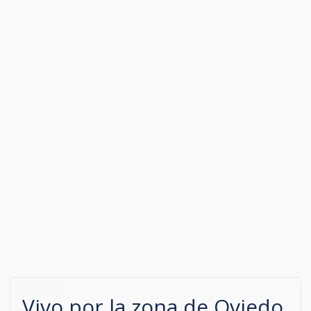
631027374
Vivo por la zona de
Oviedo