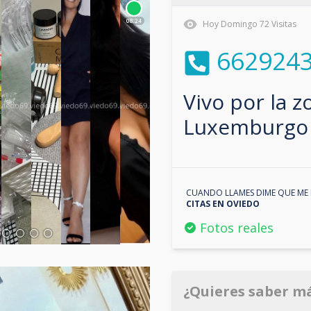
08:24
Hoy
Domingo
72
Visitas
662924
Vivo por la 
Luxemburgo
CUANDO LLAMES DIME QUE ME 
CITAS EN
OVIEDO
Fotos reales
¿Quieres saber m