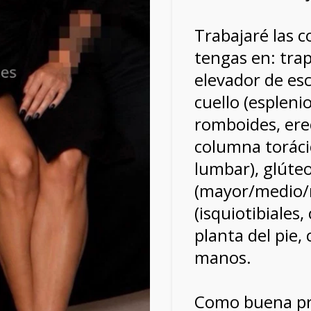
Trabajaré las 
tengas en: tra
elevador de es
cuello (espleni
romboides, erec
columna toráci
lumbar), glúte
(mayor/medio/
(isquiotibiales
planta del pie,
manos.
Como buena pro