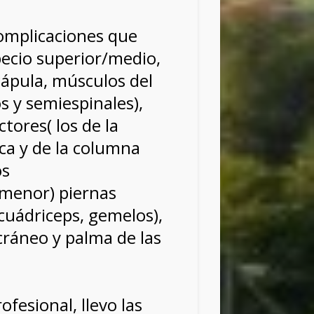
complicaciones que
pecio superior/medio,
cápula, músculos del
os y semiespinales),
tores( los de la
ca y de la columna
os
menor) piernas
, cuádriceps, gemelos),
 cráneo y palma de las
fesional, llevo las