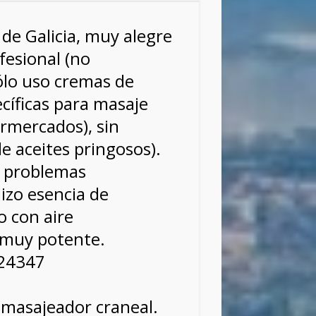
de Galicia, muy alegre
fesional (no
ólo uso cremas de
cíficas para masaje
rmercados), sin
e aceites pringosos).
r problemas
izo esencia de
o con aire
 muy potente.
924347
masajeador craneal.