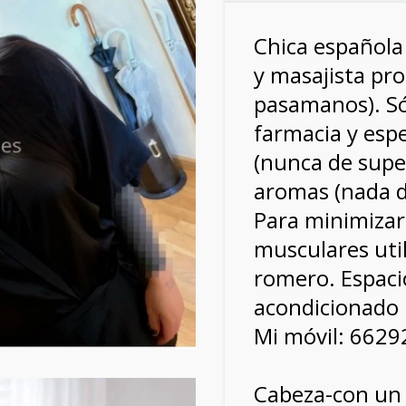
Chica española 
y masajista pro
pasamanos).
S
farmacia y espe
(nunca de supe
aromas (nada d
Para minimiza
musculares util
romero. E
spaci
acondicionado
Mi móvil: 662
Cabeza-con un 