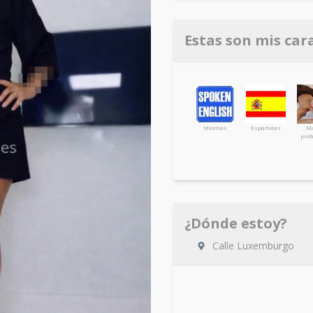
Estas son mis car
Idiomas
Españolas
Ma
prof
¿Dónde estoy?
Calle Luxemburgo