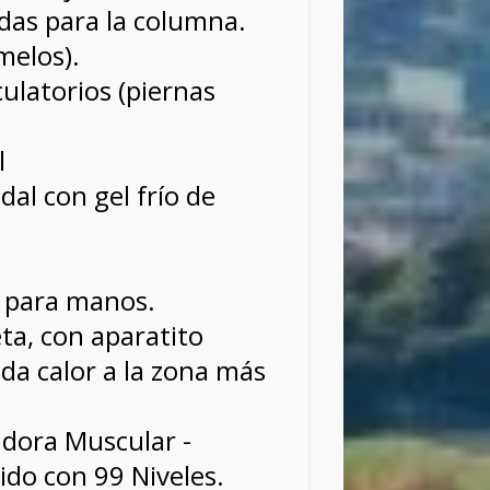
das para la columna.
melos).
culatorios (piernas
l
dal con gel frío de
 para manos.
ta, con aparatito
 da calor a la zona más
adora Muscular -
jido con 99 Niveles.