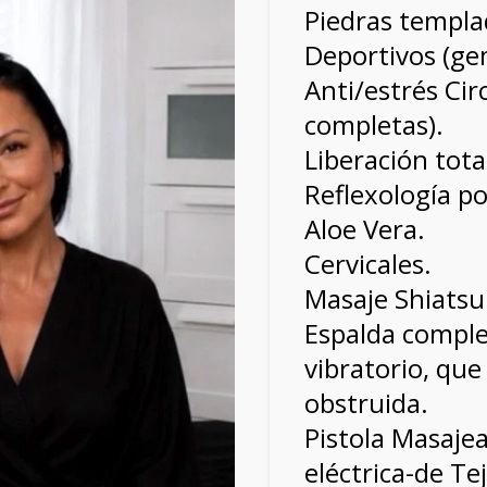
Piedras templa
Deportivos (ge
Anti/estrés Cir
completas).
Liberación tota
Reflexología po
Aloe Vera.
Cervicales.
Masaje Shiatsu
Espalda comple
vibratorio, que
obstruida.
Pistola Masaje
eléctrica-de Te