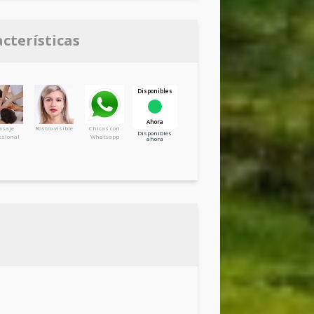
acterísticas
Disponibles
Ahora
saje
Rostro visible
Chicas con
Disponibles 
esional
Whatsapp
ahora